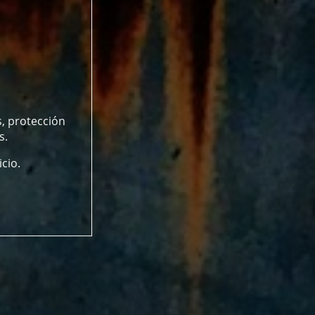
s, protección
s.
cio.