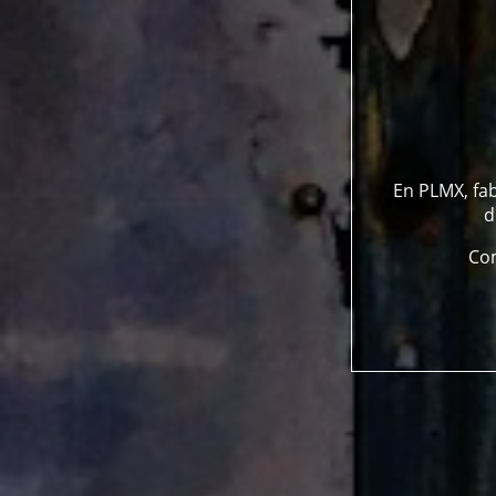
En PLMX, fab
d
Com